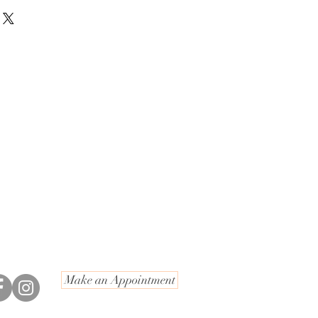
格的衛生政策，所有胸墊、魔術矽膠
介於兩個尺碼之間，請務必縮小尺碼
內處理你的訂單。我們週一至週五發
、配件和促銷品不得退回以獲得退
發貨。
任何油脂和皮膚殘留物。將胸墊黏在
非你收到損壞、有缺陷或錯誤的商品
地址不準確或不完整，或你的訂單有
」胸墊有兩種尺寸（小號和中號）。
可能會延遲2-4個工作日的處理時
題，請於下單前聯絡我們，歡迎
B / C，中號適合尺寸 D / E。
所提供的地址正確無誤， 一旦包裹發
整到理想的高度和位置。
20100 查詢，我們會有專人解答你。
改信息。當包裹到達時，客戶有責任
客戶不在或由於提供的運輸信息有誤
按壓以固定。有可能的話，請將衣服
取重新運輸和重新處理費用。如有任
。
 : 66820100聯繫我們。謝謝。
66820100 查詢如何選擇合適的胸墊來配
Make an Appointment