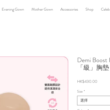
Evening Gown
Mother Gown
Accessories
Shop
Celebr
Demi Boost
「級」胸墊
價
HK$430.00
格
Size
*
選擇