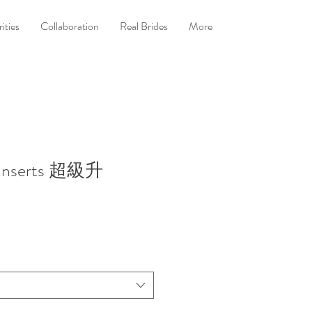
ities
Collaboration
Real Brides
More
 Inserts 超級升