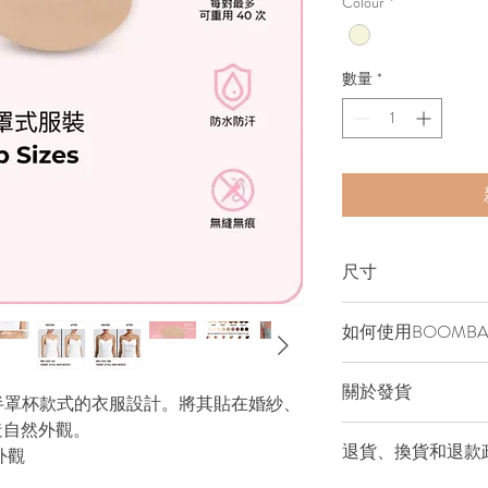
Colour
*
數量
*
尺寸
尺碼指南僅作為參考
如何使用BOOMB
的服裝尺寸並聯繫我
我們的產品不適用於
關於發貨
期的女性。
為有半罩杯款式的衣服設計。將其貼在婚紗、
請注意，效果可能因
雙提升胸圍。 BOO
造自然外觀。
可選擇以順豐速遞到
和傳統胸墊一樣，BO
退貨、換貨和退款
外觀
7個工作日的運輸時間。
不能單獨使用。
超級升「級」胸墊 :
66820100查詢是否