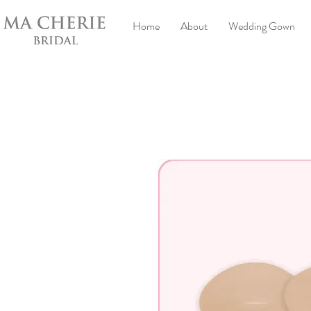
Home
About
Wedding Gown