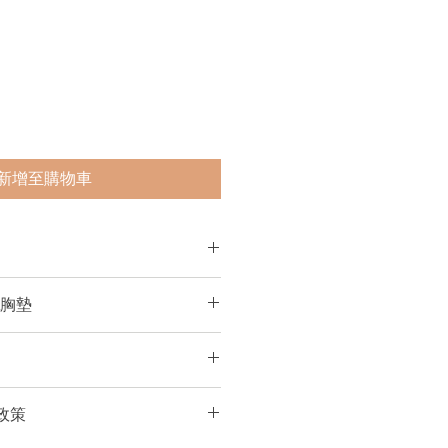
新增至購物車
。為獲得最準確的合身度，請測量你
A胸墊
們。
敏感肌、皮膚較薄的人和懷孕或哺乳
乳房大小和形狀而異。效果將類似於
MBA 效果最適合天然乳房。
付或門市交收，一般運輸需要大概3-
OMBA 胸墊需要穿戴在衣服底下，
政策
如有急件，下單前請Whatsapp:
有現貨。