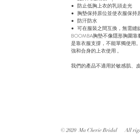
防止低胸上衣的乳頭走光
胸墊保持原位並使衣服保持
防汗防水
可在服裝之間互換，無需縫
BOOMBA胸墊不像隱形胸圍靠
是靠衣服支撐，不能單獨使用。
強和合身的上衣使用 。
我們的產品不適用於敏感肌、
© 2020 Ma Cherie Bridal All righ