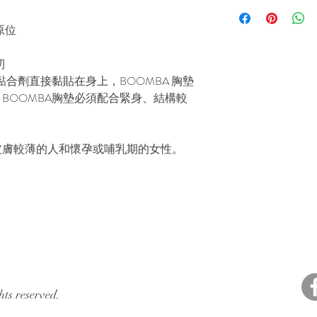
請注意，由於我們嚴
提示：如果你的尺碼
訂單確認後24小時
第一步
乳貼、卷裝提胸神貼
以確保無縫貼合。
貨，週末和節假日不
原位
確保皮膚乾淨，沒有
款、信用或換貨，除
請注意，如果提供的
衣服的內側。
項目）。
請注意，超級升「級
未經驗證的詳細信息，
第二步
如你對尺寸有任何問
紉
小號適合罩杯尺寸 A / 
效。客戶有責任確保
穿上衣服並將乳房調
Whatsapp: 668
黏合劑直接黏貼在身上，BOOMBA 胸墊
出，我們將無法再更
第三步
BOOMBA胸墊必須配合緊身、結構較
去收件。如果包裹因
將胸墊黏在皮膚上並
而被退回，客戶將收
調緊以獲得最佳效果
何問題，請Whatsapp
皮膚較薄的人和懷孕或哺乳期的女性。
你可以Whatsapp: 
搭不同的衣服。
ts reserved.