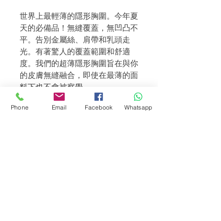
世界上最輕薄的隱形胸圍。今年夏
天的必備品！無縫覆蓋，無凹凸不
平。告別金屬絲、肩帶和乳頭走
光。有著驚人的覆蓋範圍和舒適
度。我們的超薄隱形胸圍旨在與你
的皮膚無縫融合，即使在最薄的面
料下也不會被察覺。
Phone
Email
Facebook
Whatsapp
我們的產品不適用於敏感肌、皮膚
較薄的人和懷孕或哺乳期的女性。
尺寸
請隨時聯繫我們，我們很樂意解答任何
如何使用BOOMBA隱形胸圍
問題！
如何使用BOOMBA隱形胸圍:
關於發貨
第一步