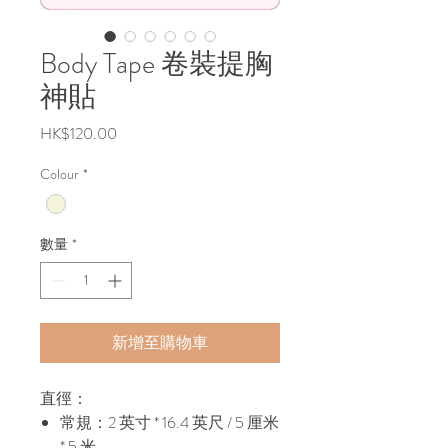
Body Tape 卷裝提胸
神貼
價
HK$120.00
格
Colour
*
數量
*
新增至購物車
直徑：
常規：2 英寸 * 16.4 英尺 / 5 厘米
* 5 米