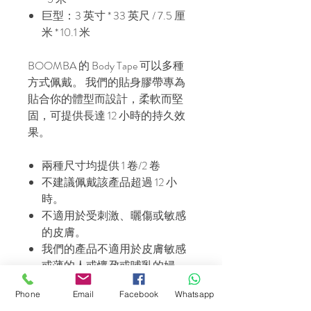
巨型：3 英寸 * 33 英尺 / 7.5 厘
米 * 10.1 米
BOOMBA 的 Body Tape 可以多種
方式佩戴。 我們的貼身膠帶專為
貼合你的體型而設計，柔軟而堅
固，可提供長達 12 小時的持久效
果。
兩種尺寸均提供 1 卷/2 卷
不建議佩戴該產品超過 12 小
時。
不適用於受刺激、曬傷或敏感
的皮膚。
我們的產品不適用於皮膚敏感
或薄的人或懷孕或哺乳的婦
女。
Phone
Email
Facebook
Whatsapp
取下時，用溫水稍微弄濕身體